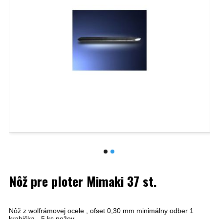
Nôž pre ploter Mimaki 37 st.
Nôž z wolfrámovej ocele , ofset 0,30 mm minimálny odber 1
krabička - 5 ks nožov